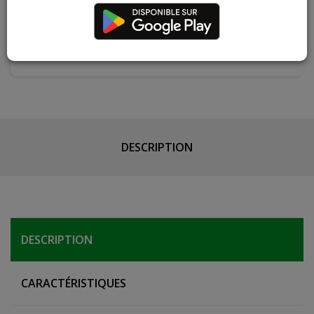
réapprovisionnement pour ce produit
Les teintes, nuances et veinages des photos peuvent
varier par rapport au produit réel
DESCRIPTION
DESCRIPTION
CARACTÉRISTIQUES