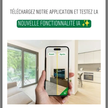
10
,
65
€
TTC
-
+
Ajouter au panier
En stock
Magasin / Entrepôt
Quantité
Gosselies
4 articles
Court-St-Etienne
Hors stock
Cuesmes
Hors stock
Contactez Diffusion Menuiserie pour obtenir le temps de