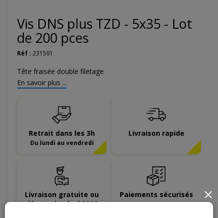
Vis DNS plus TZD - 5x35 - Lot
de 200 pces
Réf :
231591
Tête fraisée double filetage
En savoir plus ...
Retrait dans les 3h
Livraison rapide
Du lundi au vendredi
Livraison gratuite ou
Paiements sécurisés
×
dégressive àpd 599€