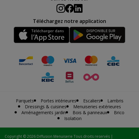
Téléchargez notre application
Parquets
Portes intérieures
Escaliers
Lambris
Dressings & cuisines
Menuiseries extérieures
Aménagements jardin
Bois & panneaux
Brico
Isolation
Copyright
© 2026 Diffusion Menuiserie Tous droits reservés |